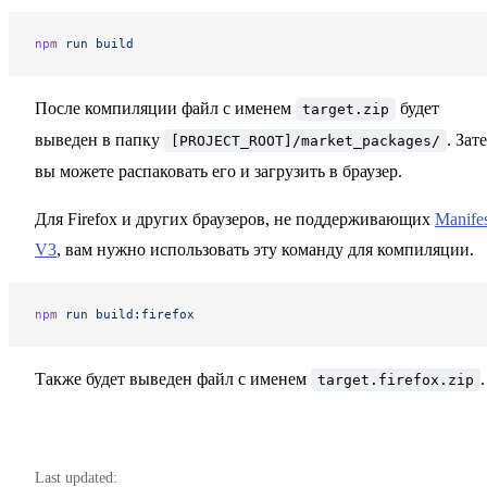
npm
 run
 build
После компиляции файл с именем
будет
target.zip
выведен в папку
. Зат
[PROJECT_ROOT]/market_packages/
вы можете распаковать его и загрузить в браузер.
Для Firefox и других браузеров, не поддерживающих
Manife
V3
, вам нужно использовать эту команду для компиляции.
npm
 run
 build:firefox
Также будет выведен файл с именем
.
target.firefox.zip
Last updated: