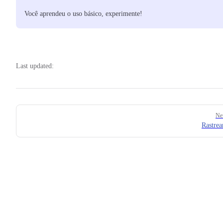
Você aprendeu o uso básico, experimente!
Last updated:
Pager
Ne
Rastre